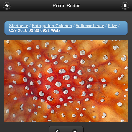
Roxel Bilder
Startseite
/
Fotografen Galerien
/
Volkmar Leute
/
Pilze
/
C39 2010 09 30 0931 Web