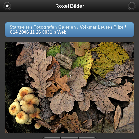
Roxel Bilder
Startseite
/
Fotografen Galerien
/
Volkmar Leute
/
Pilze
/
C14 2006 11 26 0031 b Web