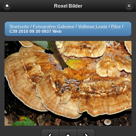
Roxel Bilder
Startseite
/
Fotografen Galerien
/
Volkmar Leute
/
Pilze
/
C39 2010 09 30 0837 Web