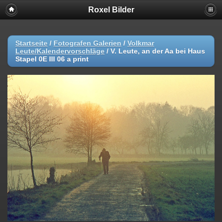
Roxel Bilder
Startseite
/
Fotografen Galerien
/
Volkmar
Leute/Kalendervorschläge
/
V. Leute, an der Aa bei Haus
Stapel 0E III 06 a print