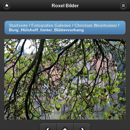
Roxel Bilder
Startseite
/
Fotografen Galerien
/
Christian Weinheimer
/
Burg_Hülshoff_hinter_Blättervorhang